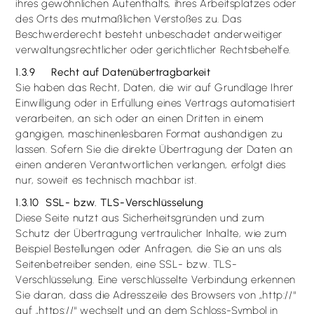
ihres gewöhnlichen Aufenthalts, ihres Arbeitsplatzes oder
des Orts des mutmaßlichen Verstoßes zu. Das
Beschwerderecht besteht unbeschadet anderweitiger
verwaltungsrechtlicher oder gerichtlicher Rechtsbehelfe.
1.3.9 Recht auf Daten­übertrag­barkeit
Sie haben das Recht, Daten, die wir auf Grundlage Ihrer
Einwilligung oder in Erfüllung eines Vertrags automatisiert
verarbeiten, an sich oder an einen Dritten in einem
gängigen, maschinenlesbaren Format aushändigen zu
lassen. Sofern Sie die direkte Übertragung der Daten an
einen anderen Verantwortlichen verlangen, erfolgt dies
nur, soweit es technisch machbar ist.
1.3.10 SSL- bzw. TLS-Verschlüsselung
Diese Seite nutzt aus Sicherheitsgründen und zum
Schutz der Übertragung vertraulicher Inhalte, wie zum
Beispiel Bestellungen oder Anfragen, die Sie an uns als
Seitenbetreiber senden, eine SSL- bzw. TLS-
Verschlüsselung. Eine verschlüsselte Verbindung erkennen
Sie daran, dass die Adresszeile des Browsers von „http://“
auf „https://“ wechselt und an dem Schloss-Symbol in